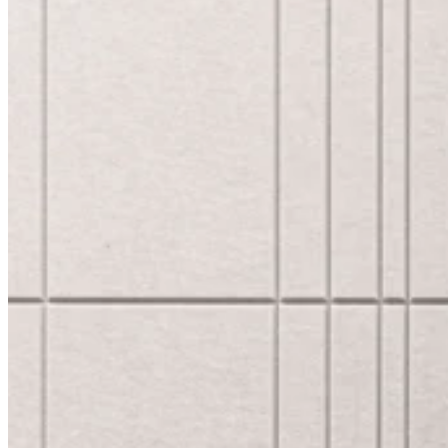
HOTELE I LOBBY
DOM I HOME OFFICE
PRZESTRZENIE PUBLICZNE
REALIZACJE
STREFA ARCHITEKTA
KONFIGURATOR
PLIKI DO POBRANIA
BLOG
O MARCE
KONTAKT