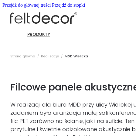
Przejdź do głównej treści
Przejdź do stopki
PRODUKTY
Panele ścienne
Strona główna
/
Realizacje
/
MDD Wielicka
Filcowe panele akustycz
W realizacji dla biura MDD przy ulicy Wieli
zadaniem była aranżacja małej sali konferenc
filc PET zarówno na ścianie, jak i na suficie. 
przytulne i świetnie odizolowane akustycznie 