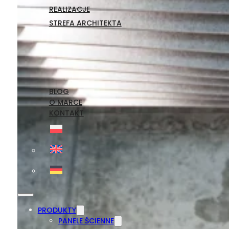
REALIZACJE
STREFA ARCHITEKTA
BLOG
O MARCE
KONTAKT
PRODUKTY
PANELE ŚCIENNE