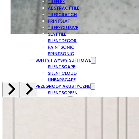
TILEFLEX
ABSTRACTTILE
TILESCRATCH
PRINTSLAT
TILEEXCLUSIVE
SLATTILE
SILENTDECOR
PAINTSONIC
PRINTSONIC
SUFITY I WYSPY SUFITOWE
SILENTSCAPE
SILENTCLOUD
LINEARSCAPE
PRZEGRODY AKUSTYCZNE
SILENTSCREEN
DRUK NA FILCU
PRINTSLAT
PRINTSONIC
PAINTSONIC
WYCISZENIE WNĘTRZ
BIURO I OPEN SPACE
SALE KONFERENCYJNE