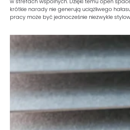
w strefach wspólnych. Dzięki temu open space 
krótkie narady nie generują uciążliwego hałas
pracy może być jednocześnie niezwykle stylowe
Sufity i wyspy sufitowe
Przegrody akustyczne
Druk na filcu