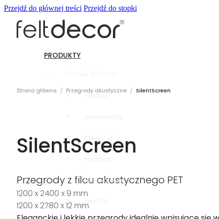
Przejdź do głównej treści
Przejdź do stopki
PRODUKTY
Panele ścienne
Strona główna
/
Przegrody akustyczne
/
SilentScreen
TileFlex
AbstractTile
SilentScreen
TileScratch
PrintSlat
Przegrody z filcu akustycznego PET
TileExclusive
1200 x 2400 x 9 mm
SlatTile
1200 x 2780 x 12 mm
Eleganckie i lekkie przegrody idealnie wpisujące się