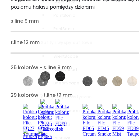
SilentDecor
poziomu hałasu pomiędzy działami
PaintSonic
s.line 9 mm
PrintSonic
t.line 12 mm
Sufity i wyspy sufitowe
SilentScape
25 kolorów - s.line 9 mm
SilentCloud
LinearScape
29 kolorów - t.line 12 mm
Przegrody akustyczne
SilentScreen
Druk na filcu
PrintSlat