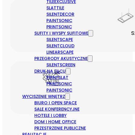
TILEEXCLUSIVE
SLATTILE
SILENTDECOR
PAINTSONIC
PRINTSONIC
S
SUFITY I WYSPY SUFITOWE
SILENTSCAPE
SILENTCLOUD
LINEARSCAPE
PRZEGRODY AKUSTYCZNE
SILENTSCREEN
DRUK NA FILCU
PRINTSLAT
PRINTSONIC
PAINTSONIC
WYCISZENIE WNĘTRZ
BIURO I OPEN SPACE
SALE KONFERENCYJNE
HOTELE I LOBBY
DOM I HOME OFFICE
PRZESTRZENIE PUBLICZNE
REALIZACJE