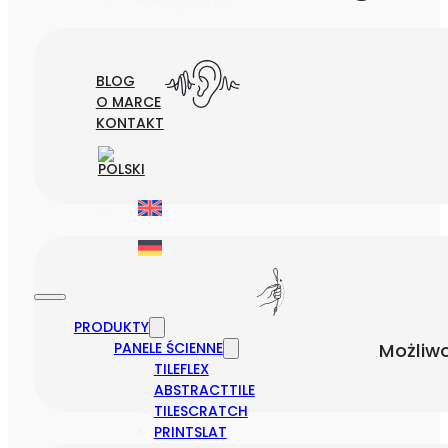
Konfigurator
Pliki do pobrania
BLOG
O MARCE
KONTAKT
PRODUKTY
Możliw
PANELE ŚCIENNE
TILEFLEX
ABSTRACTTILE
TILESCRATCH
PRINTSLAT