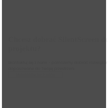
Chcesz dobrać SilentScreen d
projektu?
Skontaktuj się z nami - pomożemy dobrać rozwiązan
dopasowane do Twojej przestrzeni
Skontaktuj się z nami