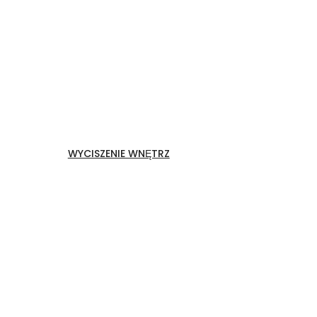
Druk na filcu
WYCISZENIE WNĘTRZ