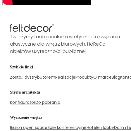
Tworzymy funkcjonalne i estetyczne rozwiązania
akustyczne dla wnętrz biurowych, HoReCa i
obiektów użyteczności publicznej.
Szybkie linki
Zostań dystrybutorem
Realizacje
Produkty
O marce
Blog
Kont
Strefa architekta
Konfigurator
Do pobrania
Wyciszenie wnętrz
Biuro i open space
Sale konferencyjne
Hotele i lobby
Dom i h