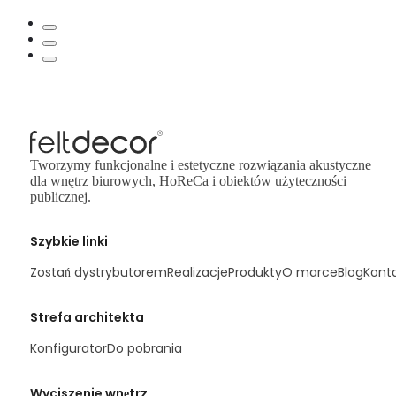
Tworzymy funkcjonalne i estetyczne rozwiązania akustyczne
dla wnętrz biurowych, HoReCa i obiektów użyteczności
publicznej.
Szybkie linki
Zostań dystrybutorem
Realizacje
Produkty
O marce
Blog
Kont
Strefa architekta
Konfigurator
Do pobrania
Wyciszenie wnętrz