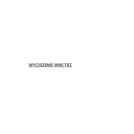
Druk na filcu
WYCISZENIE WNĘTRZ