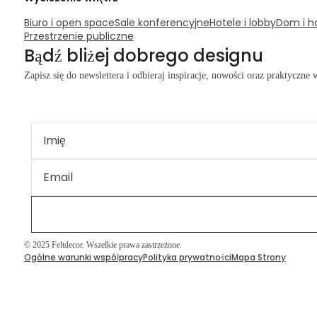
Biuro i open space
Sale konferencyjne
Hotele i lobby
Dom i h
Przestrzenie publiczne
Bądź bliżej dobrego designu
Zapisz się do newslettera i odbieraj inspiracje, nowości oraz praktyczne
© 2025 Feltdecor. Wszelkie prawa zastrzeżone.
Ogólne warunki współpracy
Polityka prywatności
Mapa Strony