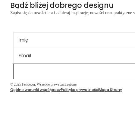
Bądź bliżej dobrego designu
Zapisz się do newslettera i odbieraj inspiracje, nowości oraz praktyczne
Sufity i wyspy sufitowe
© 2025 Feltdecor. Wszelkie prawa zastrzeżone.
Ogólne warunki współpracy
Polityka prywatności
Mapa Strony
Przegrody akustyczne
Druk na filcu