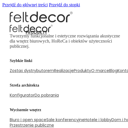
Przejdź do głównej treści
Przejdź do stopki
PRODUKTY
Tworzymy funkcjonalne i estetyczne rozwiązania akustyczne
dla wnętrz biurowych, HoReCa i obiektów użyteczności
publicznej.
Panele ścienne
Szybkie linki
Zostań dystrybutorem
Realizacje
Produkty
O marce
Blog
Kont
Strefa architekta
Konfigurator
Do pobrania
Wyciszenie wnętrz
Biuro i open space
Sale konferencyjne
Hotele i lobby
Dom i h
Przestrzenie publiczne