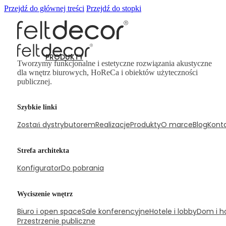
Przejdź do głównej treści
Przejdź do stopki
PRODUKTY
Tworzymy funkcjonalne i estetyczne rozwiązania akustyczne
dla wnętrz biurowych, HoReCa i obiektów użyteczności
publicznej.
Panele ścienne
Szybkie linki
Zostań dystrybutorem
Realizacje
Produkty
O marce
Blog
Kont
Strefa architekta
Konfigurator
Do pobrania
Wyciszenie wnętrz
Biuro i open space
Sale konferencyjne
Hotele i lobby
Dom i h
Przestrzenie publiczne