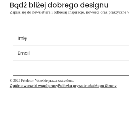
Bądź bliżej dobrego designu
Zapisz się do newslettera i odbieraj inspiracje, nowości oraz praktyczne
Sufity i wyspy sufitowe
© 2025 Feltdecor. Wszelkie prawa zastrzeżone.
Ogólne warunki współpracy
Polityka prywatności
Mapa Strony
Przegrody akustyczne
Druk na filcu