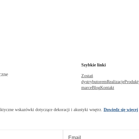
Szybkie linki
czne
Zostań
dystrybutorem
Realizacje
Produkt
marce
Blog
Kontakt
praktyczne wskazówki dotyczące dekoracji i akustyki wnętrz.
Dowiedz się więcej