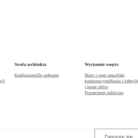
Strefa architekta
Wyciszenie wnętrz
Konfigurator
Do pobrania
Biuro i open space
Sale
y
O
konferencyjne
Hotele i lobby
D
i home office
Przestrzenie publiczne
Zapisuję się