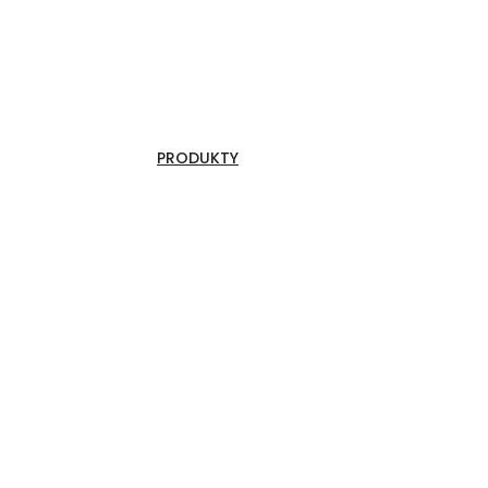
PRODUKTY
Sufity i wyspy sufitowe
Przegrody akustyczne
Druk na filcu