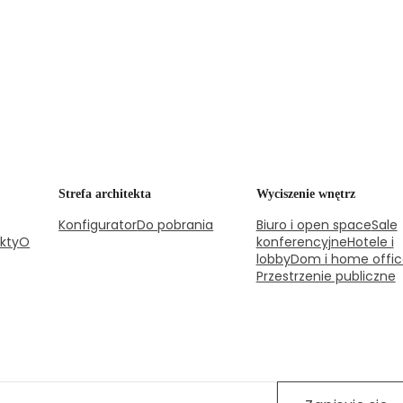
Strefa architekta
Wyciszenie wnętrz
Konfigurator
Do pobrania
Biuro i open space
Sale
kty
O
konferencyjne
Hotele i
lobby
Dom i home offic
Przestrzenie publiczne