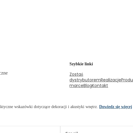
Szybkie linki
czne
Zostań
dystrybutorem
Realizacje
Produ
marce
Blog
Kontakt
praktyczne wskazówki dotyczące dekoracji i akustyki wnętrz.
Dowiedz się więcej