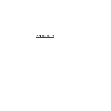
PRODUKTY
Sufity i wyspy sufitowe
Przegrody akustyczne
Druk na filcu