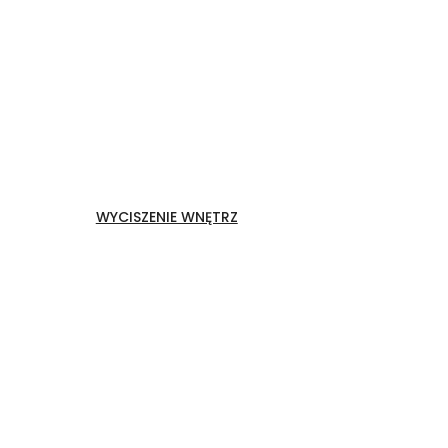
Druk na filcu
WYCISZENIE WNĘTRZ