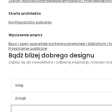
Zostań dystrybutorem
Realizacje
Produkty
O marce
Blog
Kont
Strefa architekta
Konfigurator
Do pobrania
Wyciszenie wnętrz
Biuro i open space
Sale konferencyjne
Hotele i lobby
Dom i h
Przestrzenie publiczne
Bądź bliżej dobrego designu
Zapisz się do newslettera i odbieraj inspiracje, nowości o